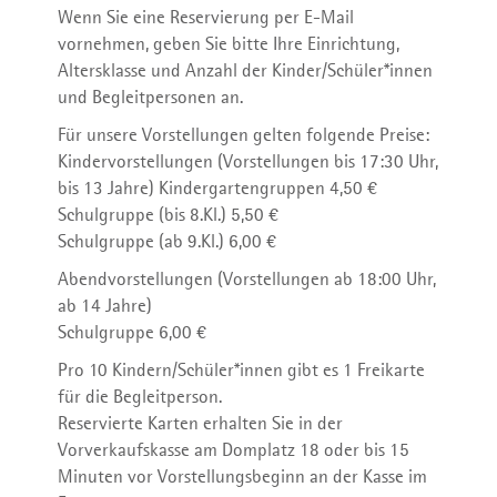
Wenn Sie eine Reservierung per E-Mail
vornehmen, geben Sie bitte Ihre Einrichtung,
Club Orange
Das Ensemble
Förderverein
Altersklasse und Anzahl der Kinder/Schüler*innen
und Begleitpersonen an.
Für unsere Vorstellungen gelten folgende Preise:
Kindervorstellungen (Vorstellungen bis 17:30 Uhr,
Theaterpädagogische Angebote
bis 13 Jahre) Kindergartengruppen 4,50 €
Schulgruppe (bis 8.Kl.) 5,50 €
Schulgruppe (ab 9.Kl.) 6,00 €
Abendvorstellungen (Vorstellungen ab 18:00 Uhr,
Wir gastieren
ab 14 Jahre)
Schulgruppe 6,00 €
Pro 10 Kindern/Schüler*innen gibt es 1 Freikarte
Waidspeicher auf Vimeo
für die Begleitperson.
Reservierte Karten erhalten Sie in der
Vorverkaufskasse am Domplatz 18 oder bis 15
Minuten vor Vorstellungsbeginn an der Kasse im