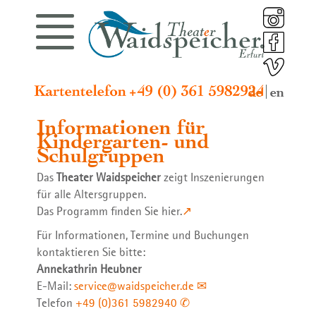
Programm
Synergura
Ensemble
Aktuelles
Kontakt
Profil
Sondervorstellungen
Spielplan
Puppen- und Schauspieler
Das Theater Waidspeicher
Synergura Booklets
Impressum
de
en
Informationen für
Kindergarten- und
Nächste Premiere
Sondervorstellungen
Gäste
Zur Geschichte
Kontakt
Datenschutzerklärung
Schulgruppen
Das
Theater Waidspeicher
zeigt Inszenierungen
für alle Altersgruppen.
Das Programm finden Sie hier.
Stellenangebote
Premieren
Intendantin
40 Jahre Theater Waidspeicher
Videotagebuch 2024 auf Vimeo
Sitemap
Für Informationen, Termine und Buchungen
kontaktieren Sie bitte:
Annekathrin Heubner
E-Mail:
service@waidspeicher.de
FSJ Kultur
Repertoire
Dramaturgie
Rechtsträger und Förderung
Synergura auf Vimeo
Login
Telefon
+49 (0)361 5982940